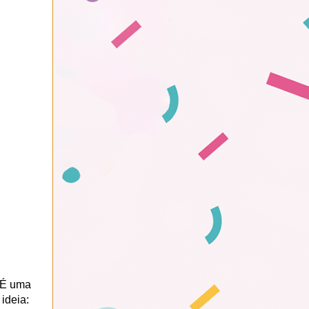
 É uma
ideia: