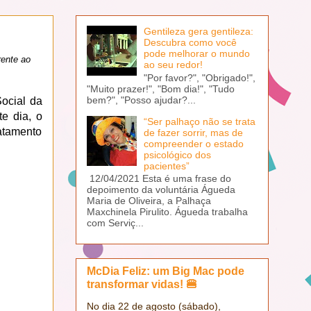
Gentileza gera gentileza:
Descubra como você
pode melhorar o mundo
ente ao
ao seu redor!
"Por favor?", "Obrigado!",
"Muito prazer!", "Bom dia!", "Tudo
bem?", "Posso ajudar?...
Social da
e dia, o
“Ser palhaço não se trata
ratamento
de fazer sorrir, mas de
compreender o estado
psicológico dos
pacientes”
12/04/2021 Esta é uma frase do
depoimento da voluntária Águeda
Maria de Oliveira, a Palhaça
Maxchinela Pirulito. Águeda trabalha
com Serviç...
McDia Feliz: um Big Mac pode
transformar vidas! 🍔
No dia 22 de agosto (sábado),