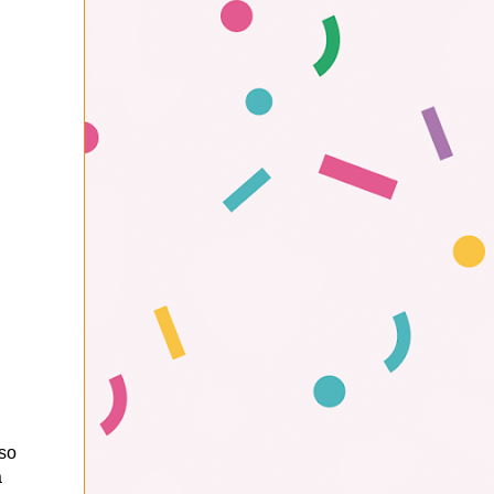
iso
a