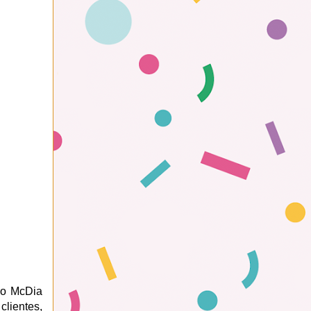
a o McDia
clientes,